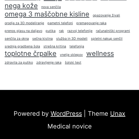
nega kože
nova senčila
omega 3 maščobne kisline
opazovanje živali
orodja za 3D modeliranje
pametni telefoni
premagovanje raka
prenos glasu na daljavo
putika
rak
razvoj telefonije
računalniški programi
senčila za okna
sečna kislina
služba in 3D modeli
spletni nakup senčil
srednja gradbena šola
strešna kritina
telefonija
toplotne črpalke
wellness
vnetje sklepov
zdravila za putiko
zdravljenje raka
šolski test
Powered by
WordPress
| Theme
Unax
Medical novice