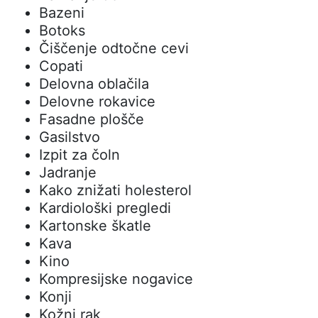
Bazeni
Botoks
Čiščenje odtočne cevi
Copati
Delovna oblačila
Delovne rokavice
Fasadne plošče
Gasilstvo
Izpit za čoln
Jadranje
Kako znižati holesterol
Kardiološki pregledi
Kartonske škatle
Kava
Kino
Kompresijske nogavice
Konji
Kožni rak