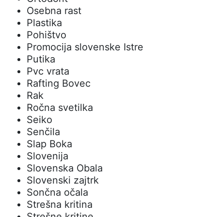
Osebna rast
Plastika
Pohištvo
Promocija slovenske Istre
Putika
Pvc vrata
Rafting Bovec
Rak
Ročna svetilka
Seiko
Senčila
Slap Boka
Slovenija
Slovenska Obala
Slovenski zajtrk
Sončna očala
Strešna kritina
Strešne kritine