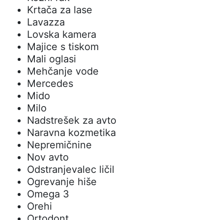
Krtača za lase
Lavazza
Lovska kamera
Majice s tiskom
Mali oglasi
Mehčanje vode
Mercedes
Mido
Milo
Nadstrešek za avto
Naravna kozmetika
Nepremičnine
Nov avto
Odstranjevalec ličil
Ogrevanje hiše
Omega 3
Orehi
Ortodont