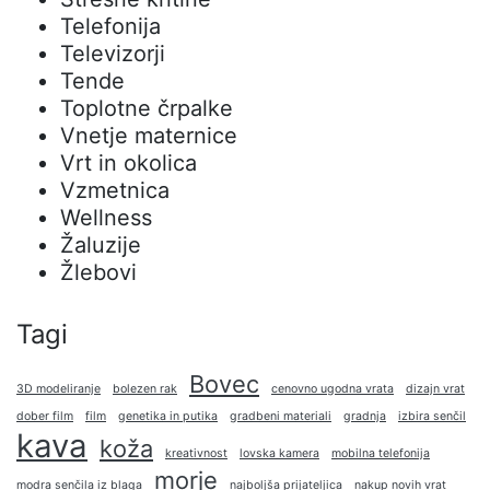
Telefonija
Televizorji
Tende
Toplotne črpalke
Vnetje maternice
Vrt in okolica
Vzmetnica
Wellness
Žaluzije
Žlebovi
Tagi
Bovec
3D modeliranje
bolezen rak
cenovno ugodna vrata
dizajn vrat
dober film
film
genetika in putika
gradbeni materiali
gradnja
izbira senčil
kava
koža
kreativnost
lovska kamera
mobilna telefonija
morje
modra senčila iz blaga
najboljša prijateljica
nakup novih vrat