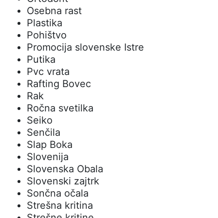
Osebna rast
Plastika
Pohištvo
Promocija slovenske Istre
Putika
Pvc vrata
Rafting Bovec
Rak
Ročna svetilka
Seiko
Senčila
Slap Boka
Slovenija
Slovenska Obala
Slovenski zajtrk
Sončna očala
Strešna kritina
Strešne kritine