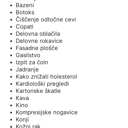
Bazeni
Botoks
Čiščenje odtočne cevi
Copati
Delovna oblačila
Delovne rokavice
Fasadne plošče
Gasilstvo
Izpit za čoln
Jadranje
Kako znižati holesterol
Kardiološki pregledi
Kartonske škatle
Kava
Kino
Kompresijske nogavice
Konji
Kožni rak