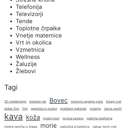
Telefonija
Televizorji
Tende
Toplotne črpalke
Vnetje maternice
Vrt in okolica
Vzmetnica
Wellness
Žaluzije
Žlebovi
Tagi
Bovec
3D modeliranje
bolezen rak
cenovno ugodna vrata
dizajn vrat
dober film
film
genetika in putika
gradbeni materiali
gradnja
izbira senčil
kava
koža
kreativnost
lovska kamera
mobilna telefonija
morje
modra senčila iz blaga
najboljša prijateljica
nakup novih vrat