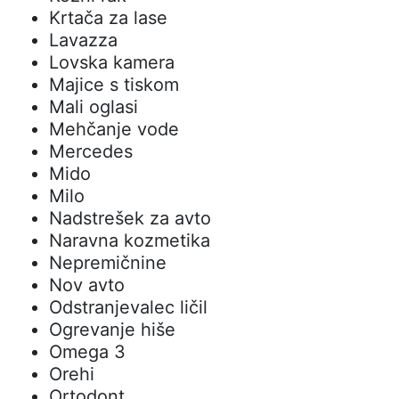
Krtača za lase
Lavazza
Lovska kamera
Majice s tiskom
Mali oglasi
Mehčanje vode
Mercedes
Mido
Milo
Nadstrešek za avto
Naravna kozmetika
Nepremičnine
Nov avto
Odstranjevalec ličil
Ogrevanje hiše
Omega 3
Orehi
Ortodont