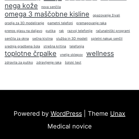
nega kože
nova senčila
omega 3 maščobne kisline
opazovanje živali
orodja za 3D modeliranje
pametni telefoni
premagovanje raka
prenos glasu na daljavo
putika
rak
razvoj telefonije
računalniški programi
senčila za okna
sečna kislina
služba in 3D modeli
spletni nakup senčil
srednja gradbena šola
strešna kritina
telefonija
toplotne črpalke
wellness
vnetje sklepov
zdravila za putiko
zdravljenje raka
šolski test
Powered by
WordPress
| Theme
Unax
Medical novice