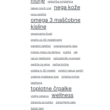
morje
najboljša prijateljica
nega kože
nakup novih vrat
nova senčila
omega 3 maščobne
kisline
opazovanje živali
orodja za 3D modeliranje
pametni telefoni
premagovanje raka
prenos glasu na daljavo
putika
rak
razvoj telefonije
računalniški programi
senčila za okna
sečna kislina
služba in 3D modeli
spletni nakup senčil
srednja gradbena šola
strešna kritina
telefonija
toplotne črpalke
wellness
vnetje sklepov
zdravila za putiko
zdravljenje raka
šolski test