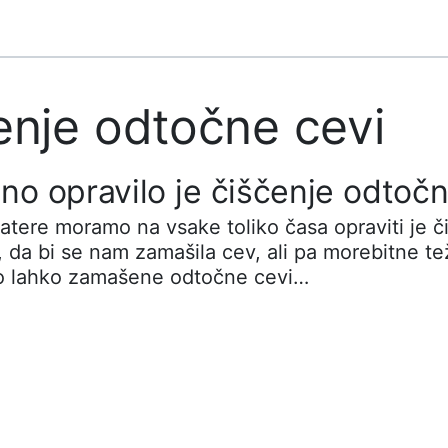
enje odtočne cevi
o opravilo je čiščenje odtočn
atere moramo na vsake toliko časa opraviti je č
 da bi se nam zamašila cev, ali pa morebitne t
o lahko zamašene odtočne cevi…