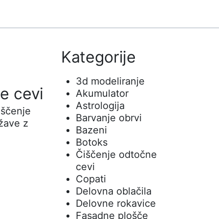
Kategorije
3d modeliranje
e cevi
Akumulator
Astrologija
iščenje
Barvanje obrvi
ežave z
Bazeni
Botoks
Čiščenje odtočne
cevi
Copati
Delovna oblačila
Delovne rokavice
Fasadne plošče