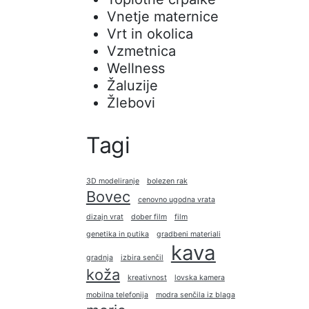
Vnetje maternice
Vrt in okolica
Vzmetnica
Wellness
Žaluzije
Žlebovi
Tagi
3D modeliranje
bolezen rak
Bovec
cenovno ugodna vrata
dizajn vrat
dober film
film
genetika in putika
gradbeni materiali
kava
gradnja
izbira senčil
koža
kreativnost
lovska kamera
mobilna telefonija
modra senčila iz blaga