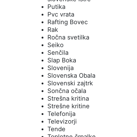
Putika
Pvc vrata
Rafting Bovec
Rak
Ročna svetilka
Seiko
Senčila
Slap Boka
Slovenija
Slovenska Obala
Slovenski zajtrk
Sončna očala
Strešna kritina
Strešne kritine
Telefonija
Televizorji
Tende
Toplotne črpalke