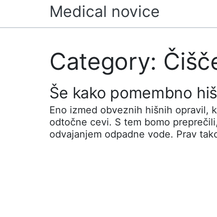
Skip
Medical novice
to
content
Category: Čišč
Še kako pomembno hišn
Eno izmed obveznih hišnih opravil, k
odtočne cevi. S tem bomo preprečili,
odvajanjem odpadne vode. Prav tak