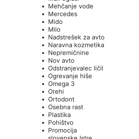
Mehčanje vode
Mercedes
Mido
Milo
Nadstrešek za avto
Naravna kozmetika
Nepremičnine
Nov avto
Odstranjevalec ličil
Ogrevanje hiše
Omega 3
Orehi
Ortodont
Osebna rast
Plastika
Pohištvo
Promocija
slovenske Istre