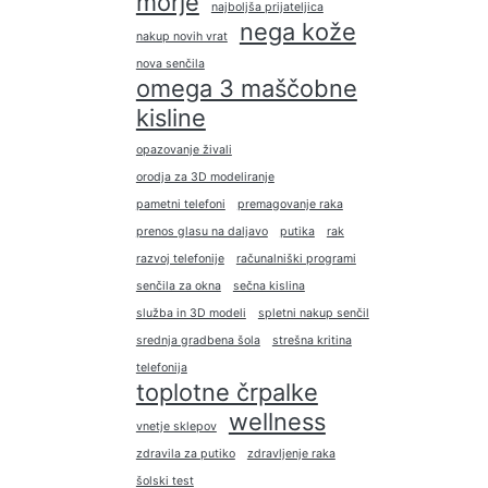
morje
najboljša prijateljica
nega kože
nakup novih vrat
nova senčila
omega 3 maščobne
kisline
opazovanje živali
orodja za 3D modeliranje
pametni telefoni
premagovanje raka
prenos glasu na daljavo
putika
rak
razvoj telefonije
računalniški programi
senčila za okna
sečna kislina
služba in 3D modeli
spletni nakup senčil
srednja gradbena šola
strešna kritina
telefonija
toplotne črpalke
wellness
vnetje sklepov
zdravila za putiko
zdravljenje raka
šolski test