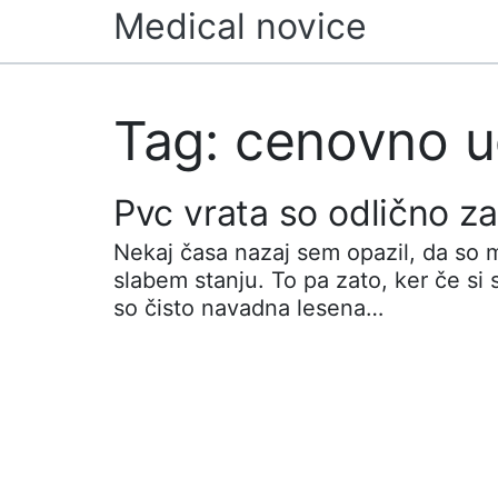
Skip
Medical novice
to
content
Tag: cenovno u
Pvc vrata so odlično z
Nekaj časa nazaj sem opazil, da so 
slabem stanju. To pa zato, ker če si s
so čisto navadna lesena…