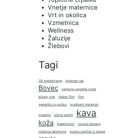
Vnetje maternice
Vrt in okolica
Vzmetnica
Wellness
Žaluzije
Žlebovi
Tagi
3D modeliranje
bolezen rak
Bovec
cenovno ugodna vrata
dizajn vrat
dober film
film
genetika in putika
gradbeni materiali
kava
gradnja
izbira senčil
koža
kreativnost
lovska kamera
mobilna telefonija
modra senčila iz blaga