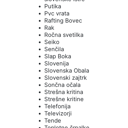
Putika
Pvc vrata
Rafting Bovec
Rak
Ročna svetilka
Seiko
Senčila
Slap Boka
Slovenija
Slovenska Obala
Slovenski zajtrk
Sončna očala
Strešna kritina
Strešne kritine
Telefonija
Televizorji
Tende
Toplotne črpalke