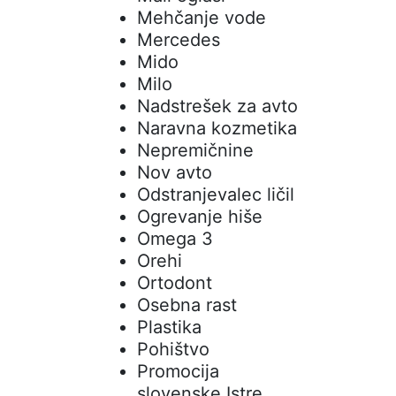
Mehčanje vode
Mercedes
Mido
Milo
Nadstrešek za avto
Naravna kozmetika
Nepremičnine
Nov avto
Odstranjevalec ličil
Ogrevanje hiše
Omega 3
Orehi
Ortodont
Osebna rast
Plastika
Pohištvo
Promocija
slovenske Istre