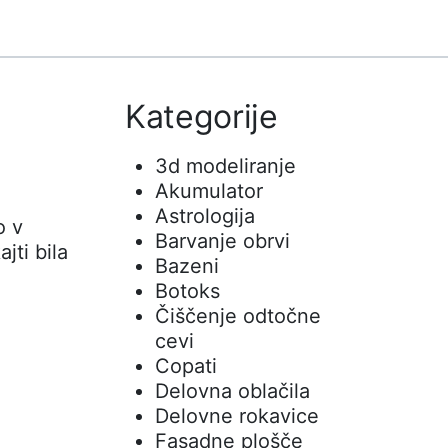
Kategorije
3d modeliranje
Akumulator
Astrologija
o v
Barvanje obrvi
jti bila
Bazeni
Botoks
Čiščenje odtočne
cevi
Copati
Delovna oblačila
Delovne rokavice
Fasadne plošče