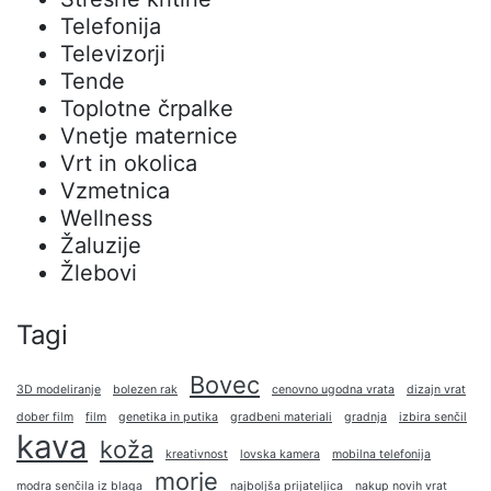
Telefonija
Televizorji
Tende
Toplotne črpalke
Vnetje maternice
Vrt in okolica
Vzmetnica
Wellness
Žaluzije
Žlebovi
Tagi
Bovec
3D modeliranje
bolezen rak
cenovno ugodna vrata
dizajn vrat
dober film
film
genetika in putika
gradbeni materiali
gradnja
izbira senčil
kava
koža
kreativnost
lovska kamera
mobilna telefonija
morje
modra senčila iz blaga
najboljša prijateljica
nakup novih vrat