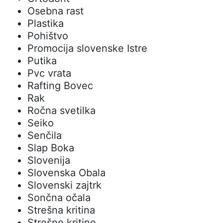
Osebna rast
Plastika
Pohištvo
Promocija slovenske Istre
Putika
Pvc vrata
Rafting Bovec
Rak
Ročna svetilka
Seiko
Senčila
Slap Boka
Slovenija
Slovenska Obala
Slovenski zajtrk
Sončna očala
Strešna kritina
Strešne kritine