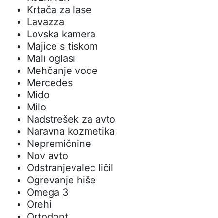
Krtača za lase
Lavazza
Lovska kamera
Majice s tiskom
Mali oglasi
Mehčanje vode
Mercedes
Mido
Milo
Nadstrešek za avto
Naravna kozmetika
Nepremičnine
Nov avto
Odstranjevalec ličil
Ogrevanje hiše
Omega 3
Orehi
Ortodont