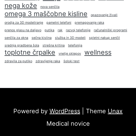
nega kože
nova senčila
omega 3 maščobne kisline
opazovanje živali
orodja za 3D modeliranje
pametni telefoni
premagovanje raka
prenos glasu na daljavo
putika
rak
razvoj telefonije
računalniški programi
senčila za okna
sečna kislina
služba in 3D modeli
spletni nakup senčil
srednja gradbena šola
strešna kritina
telefonija
toplotne črpalke
wellness
vnetje sklepov
zdravila za putiko
zdravljenje raka
šolski test
Powered by
WordPress
| Theme
Unax
Medical novice