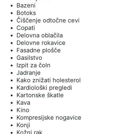
Bazeni
Botoks
Čiščenje odtočne cevi
Copati
Delovna oblačila
Delovne rokavice
Fasadne plošče
Gasilstvo
Izpit za čoln
Jadranje
Kako znižati holesterol
Kardiološki pregledi
Kartonske škatle
Kava
Kino
Kompresijske nogavice
Konji
Kožni rak