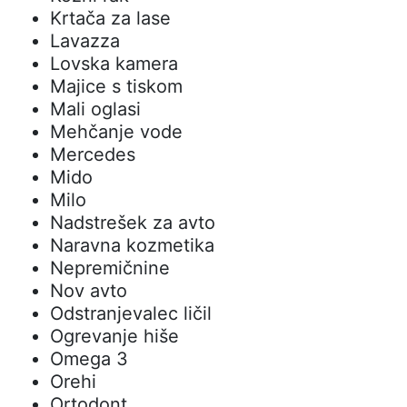
Krtača za lase
Lavazza
Lovska kamera
Majice s tiskom
Mali oglasi
Mehčanje vode
Mercedes
Mido
Milo
Nadstrešek za avto
Naravna kozmetika
Nepremičnine
Nov avto
Odstranjevalec ličil
Ogrevanje hiše
Omega 3
Orehi
Ortodont