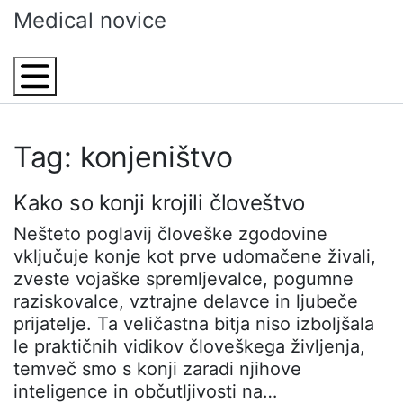
Skip
Medical novice
to
content
Menu
Tag: konjeništvo
Kako so konji krojili človeštvo
Nešteto poglavij človeške zgodovine
vključuje konje kot prve udomačene živali,
zveste vojaške spremljevalce, pogumne
raziskovalce, vztrajne delavce in ljubeče
prijatelje. Ta veličastna bitja niso izboljšala
le praktičnih vidikov človeškega življenja,
temveč smo s konji zaradi njihove
inteligence in občutljivosti na…