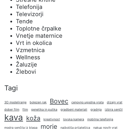
Telefonija
Televizorji
Tende
Toplotne črpalke
Vnetje maternice
Vrt in okolica
Vzmetnica
Wellness
Žaluzije
Žlebovi
Tagi
Bovec
3D modeliranje
bolezen rak
cenovno ugodna vrata
dizajn vrat
dober film
film
genetika in putika
gradbeni materiali
gradnja
izbira senčil
kava
koža
kreativnost
lovska kamera
mobilna telefonija
morje
modra senčila iz blaga
najboljša prijateljica
nakup novih vrat