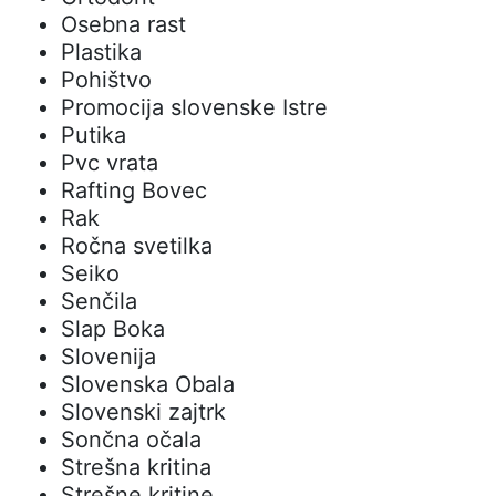
Osebna rast
Plastika
Pohištvo
Promocija slovenske Istre
Putika
Pvc vrata
Rafting Bovec
Rak
Ročna svetilka
Seiko
Senčila
Slap Boka
Slovenija
Slovenska Obala
Slovenski zajtrk
Sončna očala
Strešna kritina
Strešne kritine