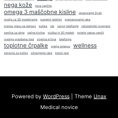
nega kože
nova senčila
omega 3 maščobne kisline
opazovanje živali
orodja za 3D modeliranje
pametni telefoni
premagovanje raka
prenos glasu na daljavo
putika
rak
razvoj telefonije
računalniški programi
senčila za okna
sečna kislina
služba in 3D modeli
spletni nakup senčil
srednja gradbena šola
strešna kritina
telefonija
toplotne črpalke
wellness
vnetje sklepov
zdravila za putiko
zdravljenje raka
šolski test
Powered by
WordPress
| Theme
Unax
Medical novice