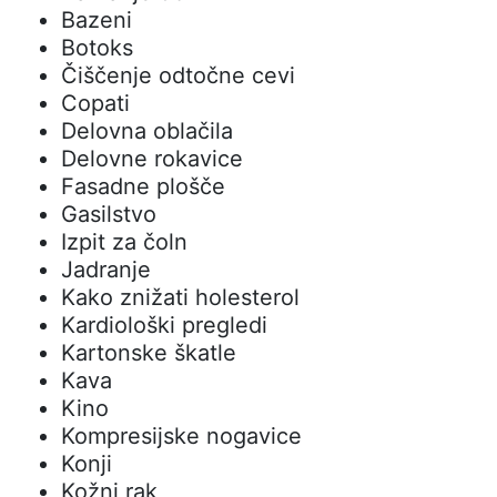
Bazeni
Botoks
Čiščenje odtočne cevi
Copati
Delovna oblačila
Delovne rokavice
Fasadne plošče
Gasilstvo
Izpit za čoln
Jadranje
Kako znižati holesterol
Kardiološki pregledi
Kartonske škatle
Kava
Kino
Kompresijske nogavice
Konji
Kožni rak