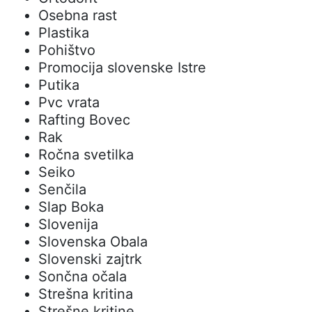
Osebna rast
Plastika
Pohištvo
Promocija slovenske Istre
Putika
Pvc vrata
Rafting Bovec
Rak
Ročna svetilka
Seiko
Senčila
Slap Boka
Slovenija
Slovenska Obala
Slovenski zajtrk
Sončna očala
Strešna kritina
Strešne kritine