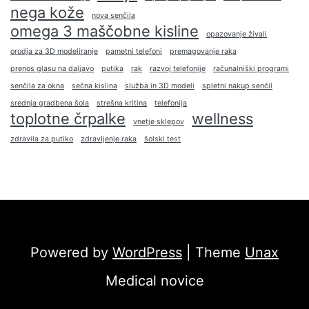
nega kože
nova senčila
omega 3 maščobne kisline
opazovanje živali
orodja za 3D modeliranje
pametni telefoni
premagovanje raka
prenos glasu na daljavo
putika
rak
razvoj telefonije
računalniški programi
senčila za okna
sečna kislina
služba in 3D modeli
spletni nakup senčil
srednja gradbena šola
strešna kritina
telefonija
toplotne črpalke
wellness
vnetje sklepov
zdravila za putiko
zdravljenje raka
šolski test
Powered by
WordPress
| Theme
Unax
Medical novice