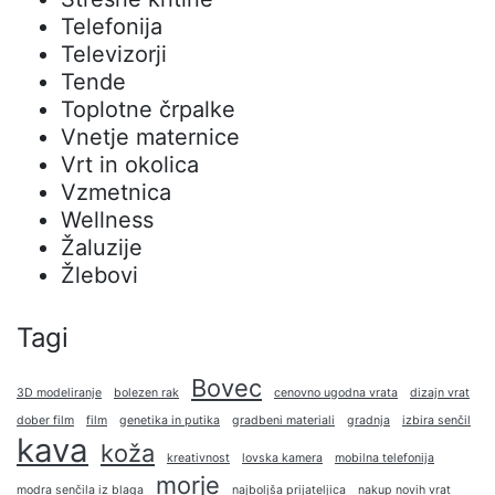
Telefonija
Televizorji
Tende
Toplotne črpalke
Vnetje maternice
Vrt in okolica
Vzmetnica
Wellness
Žaluzije
Žlebovi
Tagi
Bovec
3D modeliranje
bolezen rak
cenovno ugodna vrata
dizajn vrat
dober film
film
genetika in putika
gradbeni materiali
gradnja
izbira senčil
kava
koža
kreativnost
lovska kamera
mobilna telefonija
morje
modra senčila iz blaga
najboljša prijateljica
nakup novih vrat