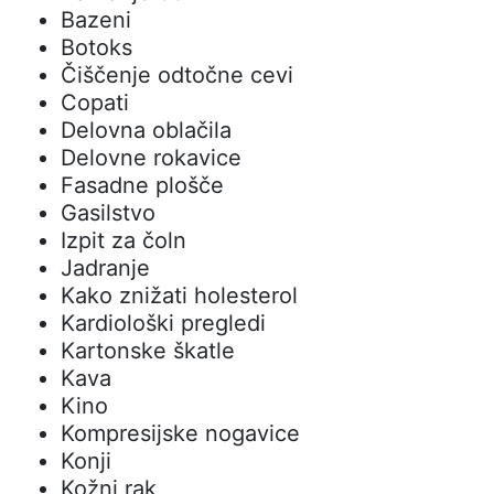
Bazeni
Botoks
Čiščenje odtočne cevi
Copati
Delovna oblačila
Delovne rokavice
Fasadne plošče
Gasilstvo
Izpit za čoln
Jadranje
Kako znižati holesterol
Kardiološki pregledi
Kartonske škatle
Kava
Kino
Kompresijske nogavice
Konji
Kožni rak