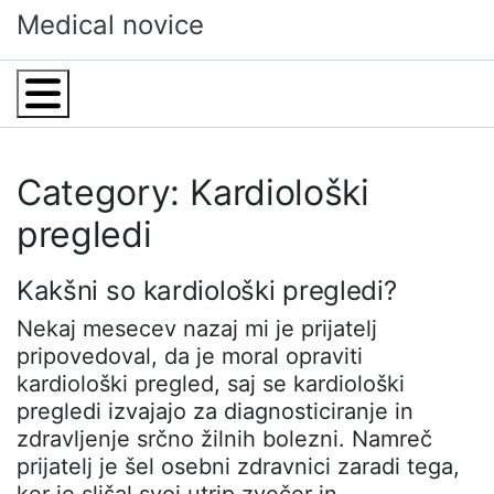
Skip
Medical novice
to
content
Menu
Category: Kardiološki
pregledi
Kakšni so kardiološki pregledi?
Nekaj mesecev nazaj mi je prijatelj
pripovedoval, da je moral opraviti
kardiološki pregled, saj se kardiološki
pregledi izvajajo za diagnosticiranje in
zdravljenje srčno žilnih bolezni. Namreč
prijatelj je šel osebni zdravnici zaradi tega,
ker je slišal svoj utrip zvečer in…