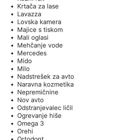
Krtača za lase
Lavazza
Lovska kamera
Majice s tiskom
Mali oglasi
Mehčanje vode
Mercedes
Mido
Milo
Nadstrešek za avto
Naravna kozmetika
Nepremičnine
Nov avto
Odstranjevalec ličil
Ogrevanje hiše
Omega 3
Orehi
Ortodont