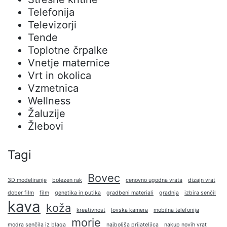
Telefonija
Televizorji
Tende
Toplotne črpalke
Vnetje maternice
Vrt in okolica
Vzmetnica
Wellness
Žaluzije
Žlebovi
Tagi
Bovec
3D modeliranje
bolezen rak
cenovno ugodna vrata
dizajn vrat
dober film
film
genetika in putika
gradbeni materiali
gradnja
izbira senčil
kava
koža
kreativnost
lovska kamera
mobilna telefonija
morje
modra senčila iz blaga
najboljša prijateljica
nakup novih vrat