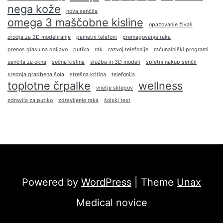
nega kože
nova senčila
omega 3 maščobne kisline
opazovanje živali
orodja za 3D modeliranje
pametni telefoni
premagovanje raka
prenos glasu na daljavo
putika
rak
razvoj telefonije
računalniški programi
senčila za okna
sečna kislina
služba in 3D modeli
spletni nakup senčil
srednja gradbena šola
strešna kritina
telefonija
toplotne črpalke
wellness
vnetje sklepov
zdravila za putiko
zdravljenje raka
šolski test
Powered by
WordPress
| Theme
Unax
Medical novice