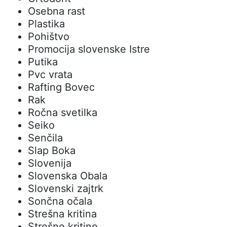
Osebna rast
Plastika
Pohištvo
Promocija slovenske Istre
Putika
Pvc vrata
Rafting Bovec
Rak
Ročna svetilka
Seiko
Senčila
Slap Boka
Slovenija
Slovenska Obala
Slovenski zajtrk
Sončna očala
Strešna kritina
Strešne kritine