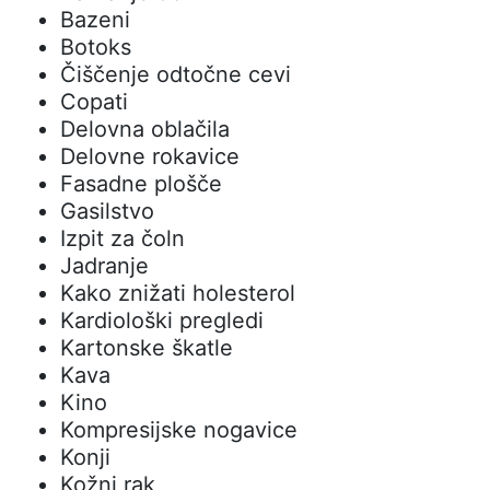
Bazeni
Botoks
Čiščenje odtočne cevi
Copati
Delovna oblačila
Delovne rokavice
Fasadne plošče
Gasilstvo
Izpit za čoln
Jadranje
Kako znižati holesterol
Kardiološki pregledi
Kartonske škatle
Kava
Kino
Kompresijske nogavice
Konji
Kožni rak