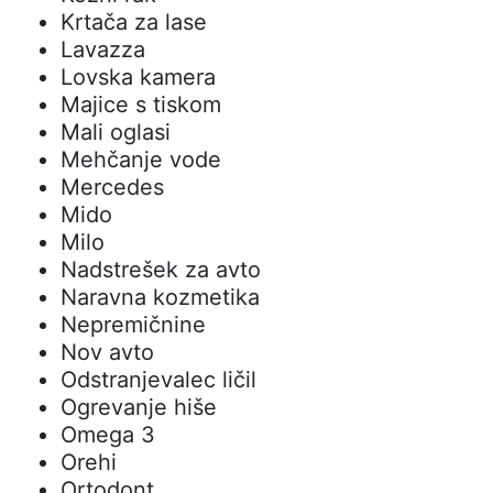
Krtača za lase
Lavazza
Lovska kamera
Majice s tiskom
Mali oglasi
Mehčanje vode
Mercedes
Mido
Milo
Nadstrešek za avto
Naravna kozmetika
Nepremičnine
Nov avto
Odstranjevalec ličil
Ogrevanje hiše
Omega 3
Orehi
Ortodont