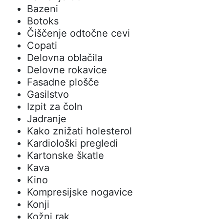
Bazeni
Botoks
Čiščenje odtočne cevi
Copati
Delovna oblačila
Delovne rokavice
Fasadne plošče
Gasilstvo
Izpit za čoln
Jadranje
Kako znižati holesterol
Kardiološki pregledi
Kartonske škatle
Kava
Kino
Kompresijske nogavice
Konji
Kožni rak