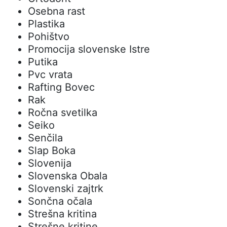
Osebna rast
Plastika
Pohištvo
Promocija slovenske Istre
Putika
Pvc vrata
Rafting Bovec
Rak
Ročna svetilka
Seiko
Senčila
Slap Boka
Slovenija
Slovenska Obala
Slovenski zajtrk
Sončna očala
Strešna kritina
Strešne kritine