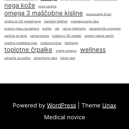
nega kože
nova senčila
omega 3 maščobne kisline
opazovanje živali
orodja za 3D modeliranje
pametni telefoni
premagovanje raka
prenos glasu na daljavo
putika
rak
razvoj telefonije
računalniški programi
senčila za okna
sečna kislina
služba in 3D modeli
spletni nakup senčil
srednja gradbena šola
strešna kritina
telefonija
toplotne črpalke
wellness
vnetje sklepov
zdravila za putiko
zdravljenje raka
šolski test
Powered by
WordPress
| Theme
Unax
Medical novice