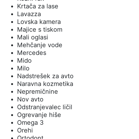
Krtača za lase
Lavazza
Lovska kamera
Majice s tiskom
Mali oglasi
Mehčanje vode
Mercedes
Mido
Milo
Nadstrešek za avto
Naravna kozmetika
Nepremičnine
Nov avto
Odstranjevalec ličil
Ogrevanje hiše
Omega 3
Orehi
Ortodont