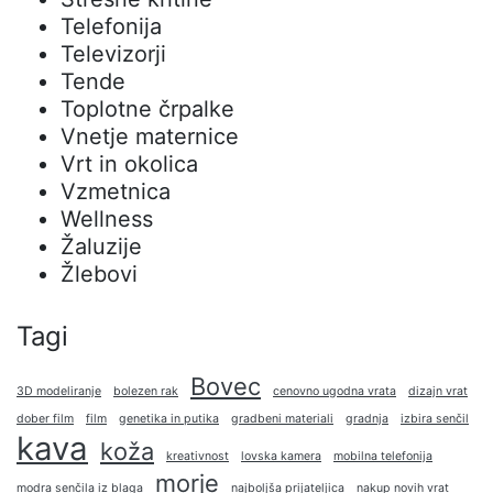
Telefonija
Televizorji
Tende
Toplotne črpalke
Vnetje maternice
Vrt in okolica
Vzmetnica
Wellness
Žaluzije
Žlebovi
Tagi
Bovec
3D modeliranje
bolezen rak
cenovno ugodna vrata
dizajn vrat
dober film
film
genetika in putika
gradbeni materiali
gradnja
izbira senčil
kava
koža
kreativnost
lovska kamera
mobilna telefonija
morje
modra senčila iz blaga
najboljša prijateljica
nakup novih vrat