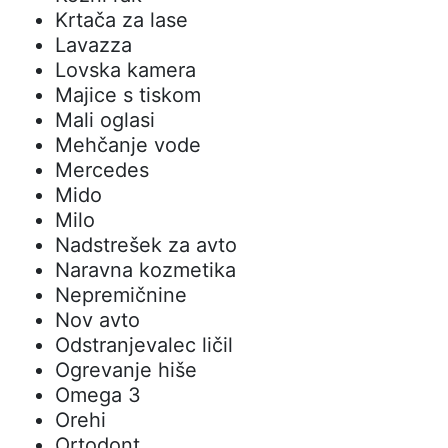
Krtača za lase
Lavazza
Lovska kamera
Majice s tiskom
Mali oglasi
Mehčanje vode
Mercedes
Mido
Milo
Nadstrešek za avto
Naravna kozmetika
Nepremičnine
Nov avto
Odstranjevalec ličil
Ogrevanje hiše
Omega 3
Orehi
Ortodont