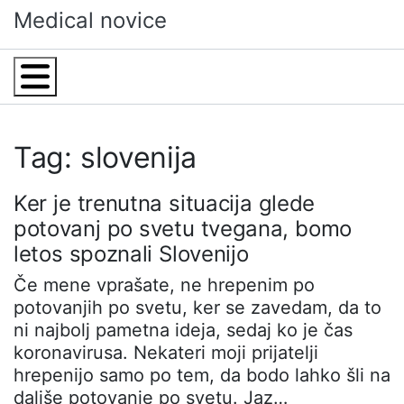
Skip
Medical novice
to
content
Menu
Tag: slovenija
Ker je trenutna situacija glede
potovanj po svetu tvegana, bomo
letos spoznali Slovenijo
Če mene vprašate, ne hrepenim po
potovanjih po svetu, ker se zavedam, da to
ni najbolj pametna ideja, sedaj ko je čas
koronavirusa. Nekateri moji prijatelji
hrepenijo samo po tem, da bodo lahko šli na
daljše potovanje po svetu. Jaz…