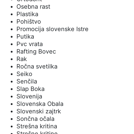
Osebna rast
Plastika
Pohištvo
Promocija slovenske Istre
Putika
Pvc vrata
Rafting Bovec
Rak
Ročna svetilka
Seiko
Senčila
Slap Boka
Slovenija
Slovenska Obala
Slovenski zajtrk
Sončna očala
Strešna kritina
Strešne kritine