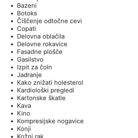
Bazeni
Botoks
Čiščenje odtočne cevi
Copati
Delovna oblačila
Delovne rokavice
Fasadne plošče
Gasilstvo
Izpit za čoln
Jadranje
Kako znižati holesterol
Kardiološki pregledi
Kartonske škatle
Kava
Kino
Kompresijske nogavice
Konji
Kožni rak