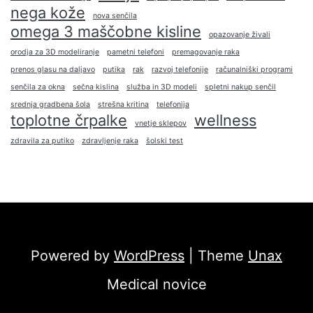
nega kože
nova senčila
omega 3 maščobne kisline
opazovanje živali
orodja za 3D modeliranje
pametni telefoni
premagovanje raka
prenos glasu na daljavo
putika
rak
razvoj telefonije
računalniški programi
senčila za okna
sečna kislina
služba in 3D modeli
spletni nakup senčil
srednja gradbena šola
strešna kritina
telefonija
toplotne črpalke
wellness
vnetje sklepov
zdravila za putiko
zdravljenje raka
šolski test
Powered by
WordPress
| Theme
Unax
Medical novice