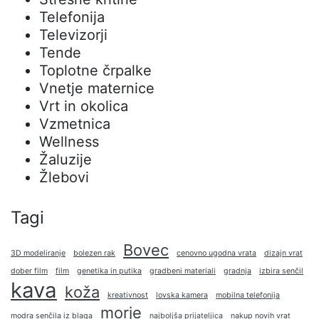
Telefonija
Televizorji
Tende
Toplotne črpalke
Vnetje maternice
Vrt in okolica
Vzmetnica
Wellness
Žaluzije
Žlebovi
Tagi
Bovec
3D modeliranje
bolezen rak
cenovno ugodna vrata
dizajn vrat
dober film
film
genetika in putika
gradbeni materiali
gradnja
izbira senčil
kava
koža
kreativnost
lovska kamera
mobilna telefonija
morje
modra senčila iz blaga
najboljša prijateljica
nakup novih vrat