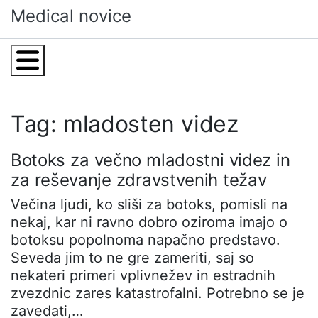
Skip
Medical novice
to
content
Menu
Tag: mladosten videz
Botoks za večno mladostni videz in
za reševanje zdravstvenih težav
Večina ljudi, ko sliši za botoks, pomisli na
nekaj, kar ni ravno dobro oziroma imajo o
botoksu popolnoma napačno predstavo.
Seveda jim to ne gre zameriti, saj so
nekateri primeri vplivnežev in estradnih
zvezdnic zares katastrofalni. Potrebno se je
zavedati,…