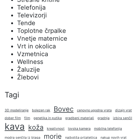
Telefonija
Televizorji
Tende
Toplotne črpalke
Vnetje maternice
Vrt in okolica
Vzmetnica
Wellness
Žaluzije
Žlebovi
Tagi
Bovec
3D modeliranje
bolezen rak
cenovno ugodna vrata
dizajn vrat
dober film
film
genetika in putika
gradbeni materiali
gradnja
izbira senčil
kava
koža
kreativnost
lovska kamera
mobilna telefonija
morje
modra senčila iz blaga
najboljša prijateljica
nakup novih vrat