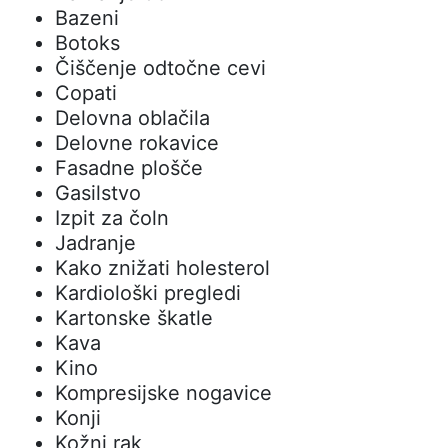
Bazeni
Botoks
Čiščenje odtočne cevi
Copati
Delovna oblačila
Delovne rokavice
Fasadne plošče
Gasilstvo
Izpit za čoln
Jadranje
Kako znižati holesterol
Kardiološki pregledi
Kartonske škatle
Kava
Kino
Kompresijske nogavice
Konji
Kožni rak