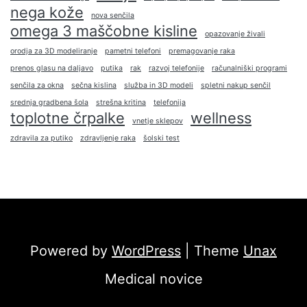
nega kože
nova senčila
omega 3 maščobne kisline
opazovanje živali
orodja za 3D modeliranje
pametni telefoni
premagovanje raka
prenos glasu na daljavo
putika
rak
razvoj telefonije
računalniški programi
senčila za okna
sečna kislina
služba in 3D modeli
spletni nakup senčil
srednja gradbena šola
strešna kritina
telefonija
toplotne črpalke
wellness
vnetje sklepov
zdravila za putiko
zdravljenje raka
šolski test
Powered by
WordPress
| Theme
Unax
Medical novice