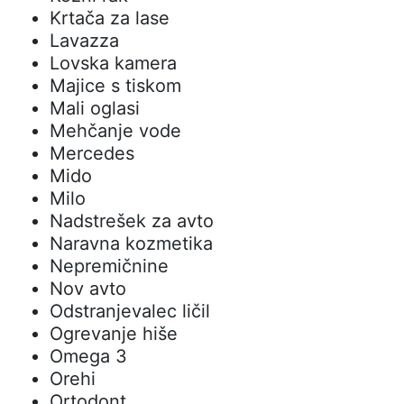
Krtača za lase
Lavazza
Lovska kamera
Majice s tiskom
Mali oglasi
Mehčanje vode
Mercedes
Mido
Milo
Nadstrešek za avto
Naravna kozmetika
Nepremičnine
Nov avto
Odstranjevalec ličil
Ogrevanje hiše
Omega 3
Orehi
Ortodont