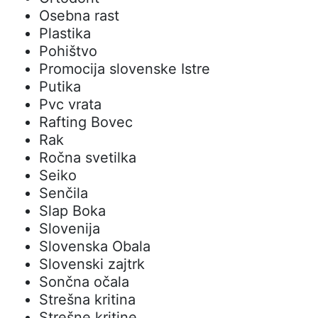
Osebna rast
Plastika
Pohištvo
Promocija slovenske Istre
Putika
Pvc vrata
Rafting Bovec
Rak
Ročna svetilka
Seiko
Senčila
Slap Boka
Slovenija
Slovenska Obala
Slovenski zajtrk
Sončna očala
Strešna kritina
Strešne kritine