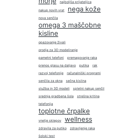
morje
najboljša prijateljica
nega kože
nakup novih vrat
nova senčila
omega 3 maščobne
kisline
opazovanje živali
orodja za 3D modeliranje
pametni telefoni
premagovanje raka
prenos glasu na daljavo
putika
rak
razvoj telefonije
računalniški programi
senčila za okna
sečna kislina
služba in 3D modeli
spletni nakup senčil
srednja gradbena šola
strešna kritina
telefonija
toplotne črpalke
wellness
vnetje sklepov
zdravila za putiko
zdravljenje raka
šolski test