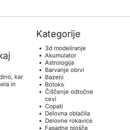
Kategorije
3d modeliranje
kaj
Akumulator
Astrologija
Barvanje obrvi
dino, kar
Bazeni
sela in
Botoks
Čiščenje odtočne
cevi
Copati
Delovna oblačila
Delovne rokavice
Fasadne plošče