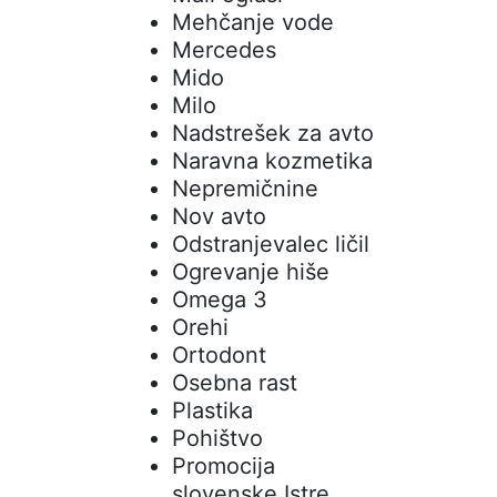
Mehčanje vode
Mercedes
Mido
Milo
Nadstrešek za avto
Naravna kozmetika
Nepremičnine
Nov avto
Odstranjevalec ličil
Ogrevanje hiše
Omega 3
Orehi
Ortodont
Osebna rast
Plastika
Pohištvo
Promocija
slovenske Istre