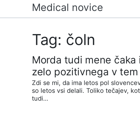
Skip
Medical novice
to
content
Tag: čoln
Morda tudi mene čaka i
zelo pozitivnega v tem
Zdi se mi, da ima letos pol slovencev
so letos vsi delali. Toliko tečajev, ko
tudi…