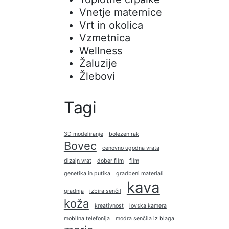
Vnetje maternice
Vrt in okolica
Vzmetnica
Wellness
Žaluzije
Žlebovi
Tagi
3D modeliranje
bolezen rak
Bovec
cenovno ugodna vrata
dizajn vrat
dober film
film
genetika in putika
gradbeni materiali
kava
gradnja
izbira senčil
koža
kreativnost
lovska kamera
mobilna telefonija
modra senčila iz blaga