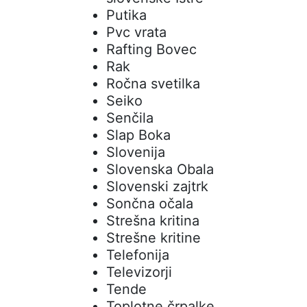
Putika
Pvc vrata
Rafting Bovec
Rak
Ročna svetilka
Seiko
Senčila
Slap Boka
Slovenija
Slovenska Obala
Slovenski zajtrk
Sončna očala
Strešna kritina
Strešne kritine
Telefonija
Televizorji
Tende
Toplotne črpalke