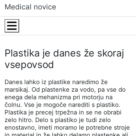
Skip
Medical novice
to
content
Menu
Plastika je danes že skoraj
vsepovsod
Danes lahko iz plastike naredimo že
marsikaj. Od plastenke za vodo, pa vse do
enega dela mehanizma pri motorju na
čolnu. Vse je mogoče narediti s plastiko.
Plastika je precej trpežna in se ne obrabi
zelo hitro. Delo s plastiko je tudi zelo
enostavno, imeti moramo le potrebne stroje
in material in že lahko delamo plastenke ali