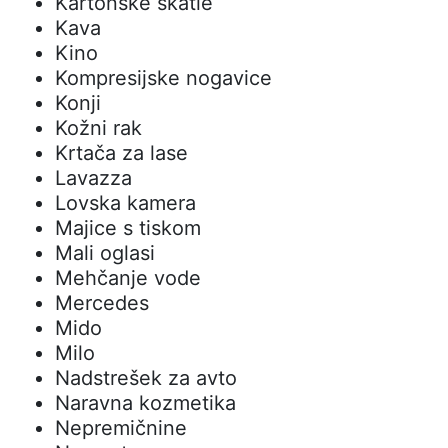
Kartonske škatle
Kava
Kino
Kompresijske nogavice
Konji
Kožni rak
Krtača za lase
Lavazza
Lovska kamera
Majice s tiskom
Mali oglasi
Mehčanje vode
Mercedes
Mido
Milo
Nadstrešek za avto
Naravna kozmetika
Nepremičnine