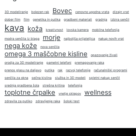
Bovec
3D modeliranje
bolezen rak
cenovno ugodna vrata
dizajn vrat
dober film
film
genetika in putika
gradbeni materiali
gradnja
izbira senčil
kava
koža
kreativnost
lovska kamera
mobilna telefonija
morje
modra senčila iz blaga
najboljša prijateljica
nakup novih vrat
nega kože
nova senčila
omega 3 maščobne kisline
opazovanje živali
orodja za 3D modeliranje
pametni telefoni
premagovanje raka
prenos glasu na daljavo
putika
rak
razvoj telefonije
računalniški programi
senčila za okna
sečna kislina
služba in 3D modeli
spletni nakup senčil
srednja gradbena šola
strešna kritina
telefonija
toplotne črpalke
wellness
vnetje sklepov
zdravila za putiko
zdravljenje raka
šolski test