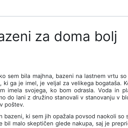
zeni za doma bolj
o sem bila majhna, bazeni na lastnem vrtu so b
i, ki ga je imel, je veljal za velikega bogataša. 
m imela svojega, ko bom odrasla. Voda in pl
mo do lani z družino stanovali v stanovanju v 
 v poštev.
in bazeni, ki sem jih opažala povsod naokoli so 
e bil malo skeptičen glede nakupa, saj je prepri