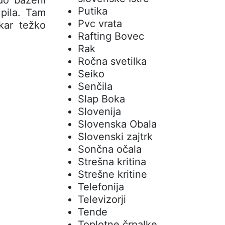
Putika
upila. Tam
Pvc vrata
kar težko
Rafting Bovec
Rak
Ročna svetilka
Seiko
Senčila
Slap Boka
Slovenija
Slovenska Obala
Slovenski zajtrk
Sončna očala
Strešna kritina
Strešne kritine
Telefonija
Televizorji
Tende
Toplotne črpalke