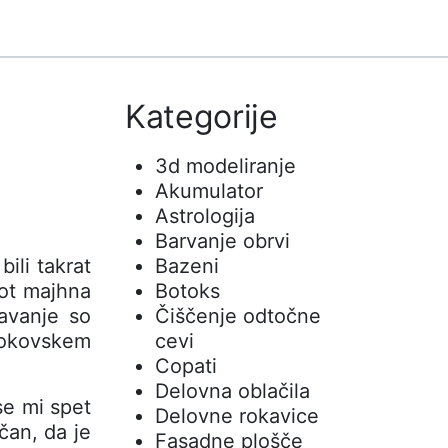
Kategorije
3d modeliranje
Akumulator
Astrologija
Barvanje obrvi
ili takrat
Bazeni
Kot majhna
Botoks
avanje so
Čiščenje odtočne
blokovskem
cevi
Copati
Delovna oblačila
se mi spet
Delovne rokavice
čan, da je
Fasadne plošče