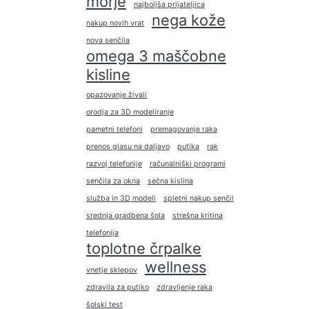
morje
najboljša prijateljica
nega kože
nakup novih vrat
nova senčila
omega 3 maščobne
kisline
opazovanje živali
orodja za 3D modeliranje
pametni telefoni
premagovanje raka
prenos glasu na daljavo
putika
rak
razvoj telefonije
računalniški programi
senčila za okna
sečna kislina
služba in 3D modeli
spletni nakup senčil
srednja gradbena šola
strešna kritina
telefonija
toplotne črpalke
wellness
vnetje sklepov
zdravila za putiko
zdravljenje raka
šolski test