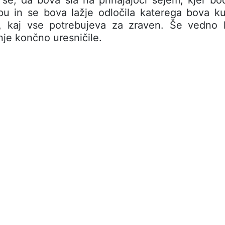
pu in se bova lažje odločila katerega bova k
i, kaj vse potrebujeva za zraven. Še vedno 
je končno uresničile.