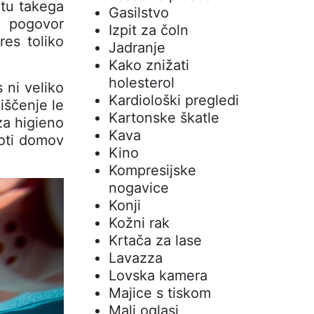
vrtu takega
Gasilstvo
m pogovor
Izpit za čoln
res toliko
Jadranje
Kako znižati
holesterol
 ni veliko
Kardiološki pregledi
iščenje le
Kartonske škatle
 za higieno
Kava
poti domov
Kino
Kompresijske
nogavice
Konji
Kožni rak
Krtača za lase
Lavazza
Lovska kamera
Majice s tiskom
Mali oglasi