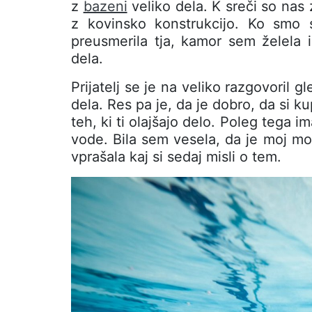
z
bazeni
veliko dela. K sreči so nas z
z kovinsko konstrukcijo. Ko smo s
preusmerila tja, kamor sem želela i
dela.
Prijatelj se je na veliko razgovoril 
dela. Res pa je, da je dobro, da si k
teh, ki ti olajšajo delo. Poleg tega i
vode. Bila sem vesela, da je moj mo
vprašala kaj si sedaj misli o tem.