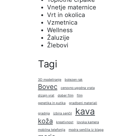
Vnetje maternice
Vrt in okolica
Vzmetnica
Wellness
Žaluzije
Žlebovi
Tagi
3D modeliranje
bolezen rak
Bovec
cenovno ugodna vrata
dizajn vrat
dober film
film
genetika in putika
gradbeni materiali
kava
gradnja
izbira senčil
koža
kreativnost
lovska kamera
mobilna telefonija
modra senčila iz blaga