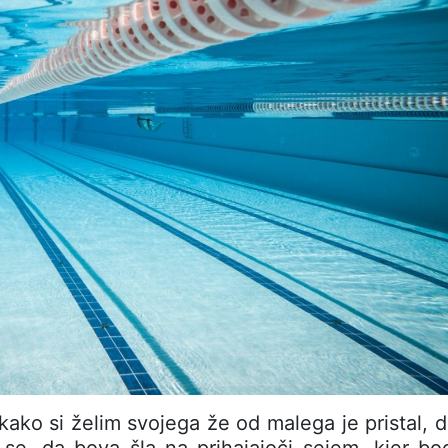
 kako si želim svojega že od malega je pristal, 
a se, da bova šla na prihajajoči sejem, kjer b