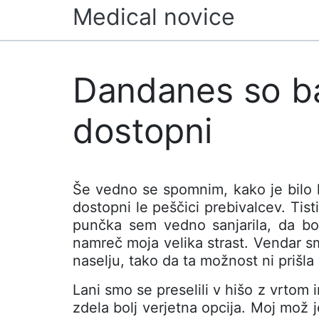
Skip
Medical novice
to
content
Dandanes so ba
dostopni
Še vedno se spomnim, kako je bilo k
dostopni le peščici prebivalcev. Tist
punčka sem vedno sanjarila, da bo
namreč moja velika strast. Vendar s
naselju, tako da ta možnost ni prišla
Lani smo se preselili v hišo z vrtom 
zdela bolj verjetna opcija. Moj mož j