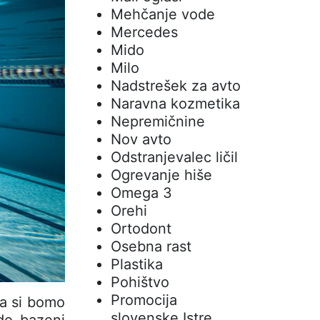
Mehčanje vode
Mercedes
Mido
Milo
Nadstrešek za avto
Naravna kozmetika
Nepremičnine
Nov avto
Odstranjevalec ličil
Ogrevanje hiše
Omega 3
Orehi
Ortodont
Osebna rast
Plastika
Pohištvo
Promocija
da si bomo
slovenske Istre
odo bazeni