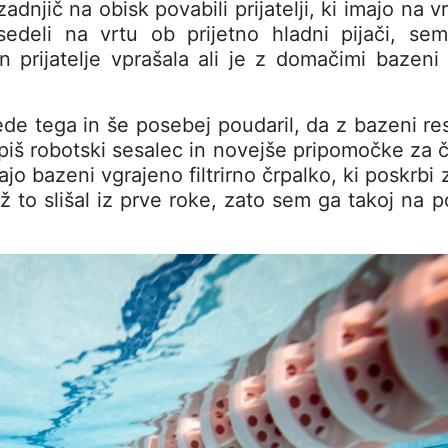
adnjič na obisk povabili prijatelji, ki imajo na 
edeli na vrtu ob prijetno hladni pijači, se
n prijatelje vprašala ali je z domačimi bazeni 
glede tega in še posebej poudaril, da z bazeni res
upiš robotski sesalec in novejše pripomočke za č
majo bazeni vgrajeno filtrirno črpalko, ki poskrbi
ž to slišal iz prve roke, zato sem ga takoj na 