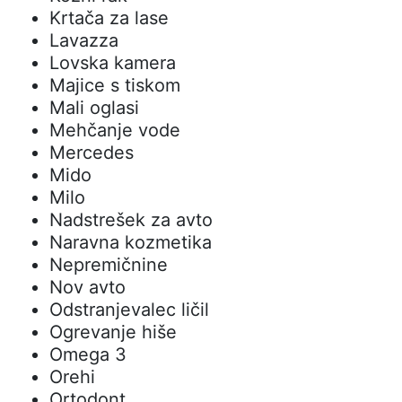
Krtača za lase
Lavazza
Lovska kamera
Majice s tiskom
Mali oglasi
Mehčanje vode
Mercedes
Mido
Milo
Nadstrešek za avto
Naravna kozmetika
Nepremičnine
Nov avto
Odstranjevalec ličil
Ogrevanje hiše
Omega 3
Orehi
Ortodont