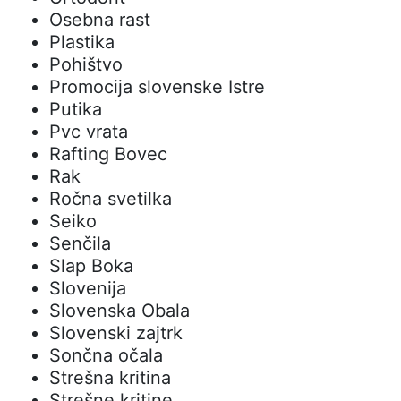
Osebna rast
Plastika
Pohištvo
Promocija slovenske Istre
Putika
Pvc vrata
Rafting Bovec
Rak
Ročna svetilka
Seiko
Senčila
Slap Boka
Slovenija
Slovenska Obala
Slovenski zajtrk
Sončna očala
Strešna kritina
Strešne kritine