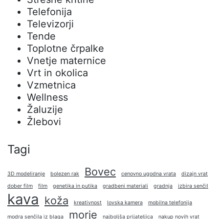
Telefonija
Televizorji
Tende
Toplotne črpalke
Vnetje maternice
Vrt in okolica
Vzmetnica
Wellness
Žaluzije
Žlebovi
Tagi
Bovec
3D modeliranje
bolezen rak
cenovno ugodna vrata
dizajn vrat
dober film
film
genetika in putika
gradbeni materiali
gradnja
izbira senčil
kava
koža
kreativnost
lovska kamera
mobilna telefonija
morje
modra senčila iz blaga
najboljša prijateljica
nakup novih vrat