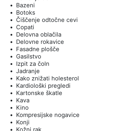
Bazeni
Botoks
Čiščenje odtočne cevi
Copati
Delovna oblačila
Delovne rokavice
Fasadne plošče
Gasilstvo
Izpit za čoln
Jadranje
Kako znižati holesterol
Kardiološki pregledi
Kartonske škatle
Kava
Kino
Kompresijske nogavice
Konji
Kožni rak