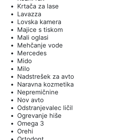
Krtača za lase
Lavazza
Lovska kamera
Majice s tiskom
Mali oglasi
Mehčanje vode
Mercedes
Mido
Milo
Nadstrešek za avto
Naravna kozmetika
Nepremičnine
Nov avto
Odstranjevalec ličil
Ogrevanje hiše
Omega 3
Orehi
Ortodont