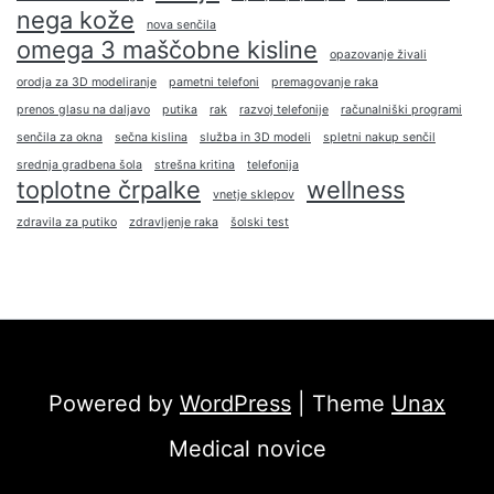
nega kože
nova senčila
omega 3 maščobne kisline
opazovanje živali
orodja za 3D modeliranje
pametni telefoni
premagovanje raka
prenos glasu na daljavo
putika
rak
razvoj telefonije
računalniški programi
senčila za okna
sečna kislina
služba in 3D modeli
spletni nakup senčil
srednja gradbena šola
strešna kritina
telefonija
toplotne črpalke
wellness
vnetje sklepov
zdravila za putiko
zdravljenje raka
šolski test
Powered by
WordPress
| Theme
Unax
Medical novice