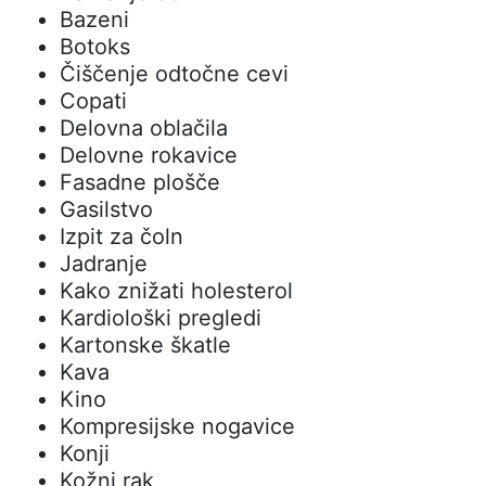
Bazeni
Botoks
Čiščenje odtočne cevi
Copati
Delovna oblačila
Delovne rokavice
Fasadne plošče
Gasilstvo
Izpit za čoln
Jadranje
Kako znižati holesterol
Kardiološki pregledi
Kartonske škatle
Kava
Kino
Kompresijske nogavice
Konji
Kožni rak