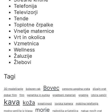
Telefonija
Televizorji
Tende
Toplotne črpalke
Vnetje maternice
Vrt in okolica
Vzmetnica
Wellness
Žaluzije
Žlebovi
Tagi
Bovec
3D modeliranje
bolezen rak
cenovno ugodna vrata
dizajn vrat
dober film
film
genetika in putika
gradbeni materiali
gradnja
izbira senčil
kava
koža
kreativnost
lovska kamera
mobilna telefonija
morje
modra senčila iz blaga
najboljša prijateljica
nakup novih vrat