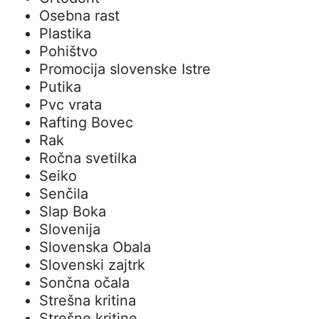
Osebna rast
Plastika
Pohištvo
Promocija slovenske Istre
Putika
Pvc vrata
Rafting Bovec
Rak
Ročna svetilka
Seiko
Senčila
Slap Boka
Slovenija
Slovenska Obala
Slovenski zajtrk
Sončna očala
Strešna kritina
Strešne kritine