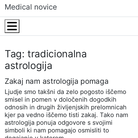
Skip
Medical novice
to
content
Menu
Tag: tradicionalna
astrologija
Zakaj nam astrologija pomaga
Ljudje smo takšni da zelo pogosto iščemo
smisel in pomen v določenih dogodkih
odnosih in drugih življenjskih prelomnicah
kjer pa vedno iščemo tisti zakaj. Tako nam
astrologija ponuja odgovore s svojimi
simboli ki nam pomagajo osmisliti to
dogajanje v katerem…