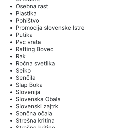
Osebna rast
Plastika
Pohištvo
Promocija slovenske Istre
Putika
Pvc vrata
Rafting Bovec
Rak
Ročna svetilka
Seiko
Senčila
Slap Boka
Slovenija
Slovenska Obala
Slovenski zajtrk
Sončna očala
Strešna kritina
Strešne kritine