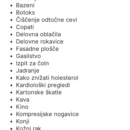
Bazeni
Botoks
Čiščenje odtočne cevi
Copati
Delovna oblačila
Delovne rokavice
Fasadne plošče
Gasilstvo
Izpit za čoln
Jadranje
Kako znižati holesterol
Kardiološki pregledi
Kartonske škatle
Kava
Kino
Kompresijske nogavice
Konji
Kožni rak