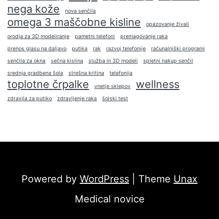
nega kože
nova senčila
omega 3 maščobne kisline
opazovanje živali
orodja za 3D modeliranje
pametni telefoni
premagovanje raka
prenos glasu na daljavo
putika
rak
razvoj telefonije
računalniški programi
senčila za okna
sečna kislina
služba in 3D modeli
spletni nakup senčil
srednja gradbena šola
strešna kritina
telefonija
toplotne črpalke
wellness
vnetje sklepov
zdravila za putiko
zdravljenje raka
šolski test
Powered by
WordPress
| Theme
Unax
Medical novice