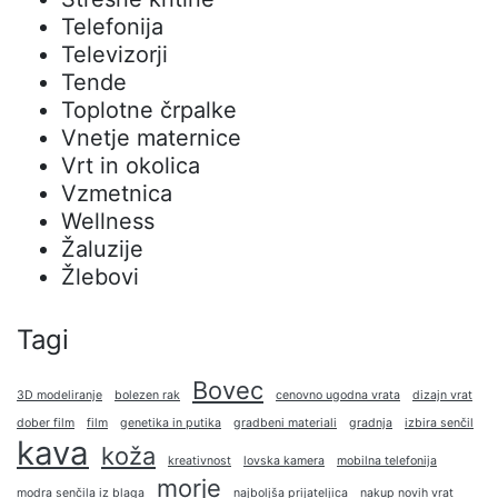
Telefonija
Televizorji
Tende
Toplotne črpalke
Vnetje maternice
Vrt in okolica
Vzmetnica
Wellness
Žaluzije
Žlebovi
Tagi
Bovec
3D modeliranje
bolezen rak
cenovno ugodna vrata
dizajn vrat
dober film
film
genetika in putika
gradbeni materiali
gradnja
izbira senčil
kava
koža
kreativnost
lovska kamera
mobilna telefonija
morje
modra senčila iz blaga
najboljša prijateljica
nakup novih vrat