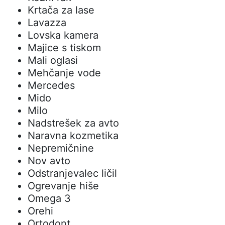
Krtača za lase
Lavazza
Lovska kamera
Majice s tiskom
Mali oglasi
Mehčanje vode
Mercedes
Mido
Milo
Nadstrešek za avto
Naravna kozmetika
Nepremičnine
Nov avto
Odstranjevalec ličil
Ogrevanje hiše
Omega 3
Orehi
Ortodont