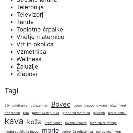
Telefonija
Televizorji
Tende
Toplotne črpalke
Vnetje maternice
Vrt in okolica
Vzmetnica
Wellness
Žaluzije
Žlebovi
Tagi
Bovec
3D modeliranje
bolezen rak
cenovno ugodna vrata
dizajn vrat
dober film
film
genetika in putika
gradbeni materiali
gradnja
izbira senčil
kava
koža
kreativnost
lovska kamera
mobilna telefonija
morje
modra senčila iz blaga
najboljša prijateljica
nakup novih vrat