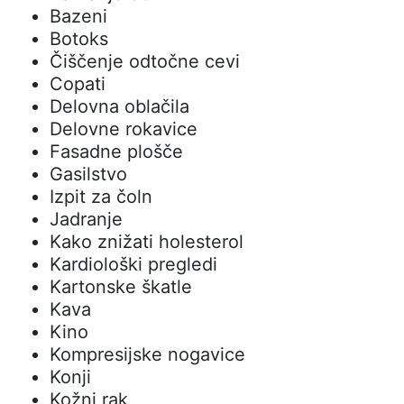
Bazeni
Botoks
Čiščenje odtočne cevi
Copati
Delovna oblačila
Delovne rokavice
Fasadne plošče
Gasilstvo
Izpit za čoln
Jadranje
Kako znižati holesterol
Kardiološki pregledi
Kartonske škatle
Kava
Kino
Kompresijske nogavice
Konji
Kožni rak