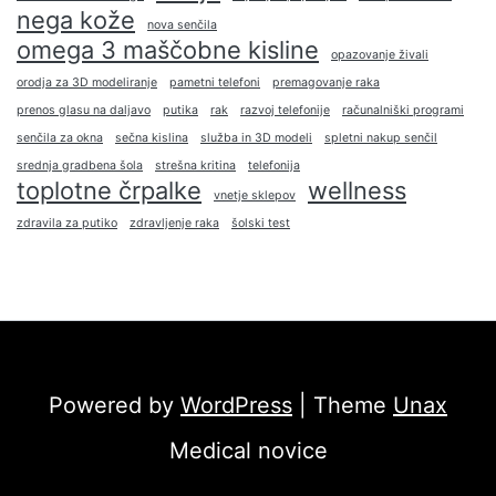
nega kože
nova senčila
omega 3 maščobne kisline
opazovanje živali
orodja za 3D modeliranje
pametni telefoni
premagovanje raka
prenos glasu na daljavo
putika
rak
razvoj telefonije
računalniški programi
senčila za okna
sečna kislina
služba in 3D modeli
spletni nakup senčil
srednja gradbena šola
strešna kritina
telefonija
toplotne črpalke
wellness
vnetje sklepov
zdravila za putiko
zdravljenje raka
šolski test
Powered by
WordPress
| Theme
Unax
Medical novice