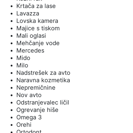
Krtača za lase
Lavazza
Lovska kamera
Majice s tiskom
Mali oglasi
Mehčanje vode
Mercedes
Mido
Milo
Nadstrešek za avto
Naravna kozmetika
Nepremičnine
Nov avto
Odstranjevalec ličil
Ogrevanje hiše
Omega 3
Orehi
Ortodont