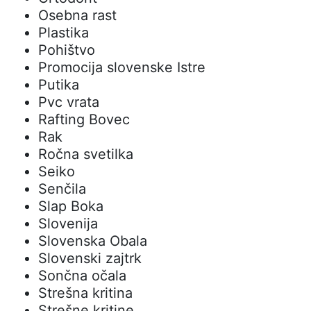
Osebna rast
Plastika
Pohištvo
Promocija slovenske Istre
Putika
Pvc vrata
Rafting Bovec
Rak
Ročna svetilka
Seiko
Senčila
Slap Boka
Slovenija
Slovenska Obala
Slovenski zajtrk
Sončna očala
Strešna kritina
Strešne kritine