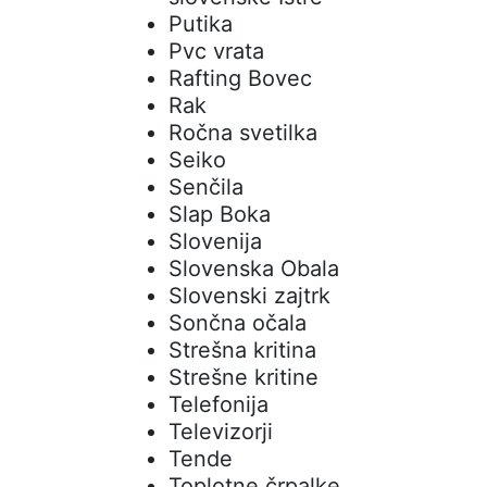
Putika
Pvc vrata
Rafting Bovec
Rak
Ročna svetilka
Seiko
Senčila
Slap Boka
Slovenija
Slovenska Obala
Slovenski zajtrk
Sončna očala
Strešna kritina
Strešne kritine
Telefonija
Televizorji
Tende
Toplotne črpalke