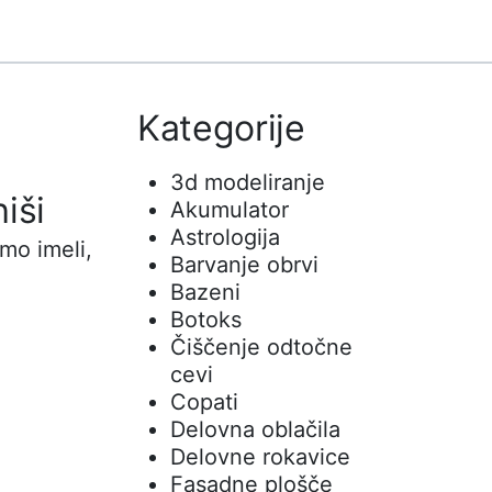
Kategorije
3d modeliranje
iši
Akumulator
Astrologija
smo imeli,
Barvanje obrvi
Bazeni
Botoks
Čiščenje odtočne
cevi
Copati
Delovna oblačila
Delovne rokavice
Fasadne plošče