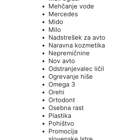
Mehčanje vode
Mercedes
Mido
Milo
Nadstrešek za avto
Naravna kozmetika
Nepremičnine
Nov avto
Odstranjevalec ličil
Ogrevanje hiše
Omega 3
Orehi
Ortodont
Osebna rast
Plastika
Pohištvo
Promocija
slovenske Istre