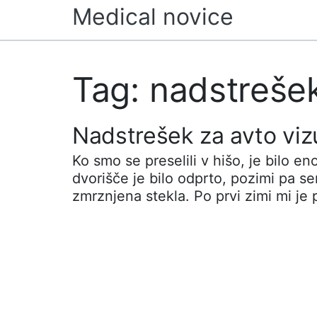
Skip
Medical novice
to
content
Tag: nadstreše
Nadstrešek za avto vizu
Ko smo se preselili v hišo, je bilo e
dvorišče je bilo odprto, pozimi pa sem
zmrznjena stekla. Po prvi zimi mi je