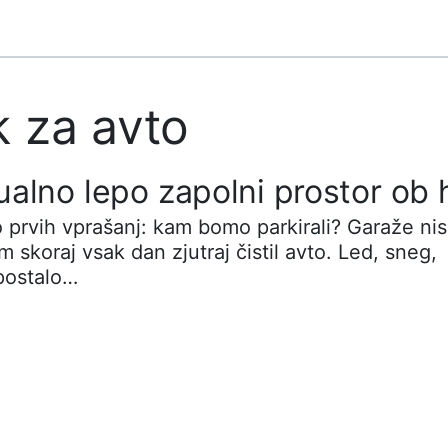
k za avto
alno lepo zapolni prostor ob h
no prvih vprašanj: kam bomo parkirali? Garaže ni
 skoraj vsak dan zjutraj čistil avto. Led, sneg,
 postalo…