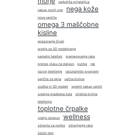
morje
najboljša prijateljica
nega kože
nakup novih vrat
nova senčila
omega 3 maščobne
kisline
opazovanje živali
orodja za 3D modeliranje
pametni telefoni
premagovanje raka
prenos glasu na daljavo
putika
rak
razvoj telefonije
računalniški programi
senčila za okna
sečna kislina
služba in 3D modeli
spletni nakup senčil
srednja gradbena šola
strešna kritina
telefonija
toplotne črpalke
wellness
vnetje sklepov
zdravila za putiko
zdravljenje raka
šolski test