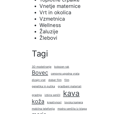
Vnetje maternice
Vrt in okolica
Vzmetnica
Wellness
Žaluzije
Žlebovi
Tagi
3D modeliranje
bolezen rak
Bovec
cenovno ugodna vrata
dizajn vrat
dober film
film
genetika in putika
gradbeni materiali
kava
gradnja
izbira senčil
koža
kreativnost
lovska kamera
mobilna telefonija
modra senčila iz blaga